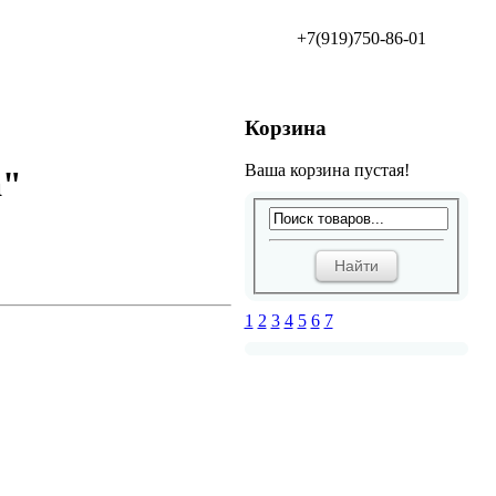
+7(919)750-86-01
Корзина
Ваша корзина пустая!
а"
1
2
3
4
5
6
7